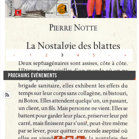
‹
1
2
3
4
5
›
»
PROCHAINS ÉVÉNEMENTS
Il n’y a aucun évènement à venir.
Voir le calendrier
MENTIONS LÉGALES
FIÈREMENT PROPULSÉ PAR
PARABOLA
&
WORDPRESS.