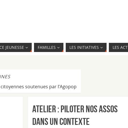
CE JEUNESSE
FAMILLES
LES INITIATIVES
LES ACT
NNES
es citoyennes soutenues par l’Agopop
Atelier : Piloter nos assos
dans un contexte