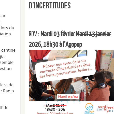
d’incertitudes
par
e
 lors du
RDV :
Mardi 03 février
Mardi 13 janvier
ciation
2026, 18h30 à l’Agopop
e cantine
qui
ssemble
 est un
rlera de
iz Radio
r la