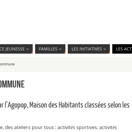
CE JEUNESSE
FAMILLES
LES INITIATIVES
LES ACT
r commune
 commune
ar l’Agopop, Maison des Habitants classées selon les
, des ateliers pour tous : activités sportives, activités