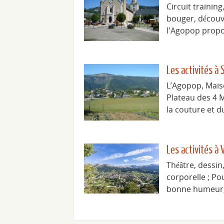
Circuit trainin
bouger, découvr
l'Agopop propo
Les activités à
L’Agopop, Maiso
Plateau des 4 
la couture et d
Les activités à 
Théâtre, dessin
corporelle ; Po
bonne humeur,