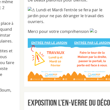
De beaux plafonds pour bientôt.
le même
c 2
Lundi et Mardi l’entrée se fera par le
jardin pour ne pas déranger le travail des
ouvriers.
place à
s quand
Merci pour votre compréhension
’instar
ulaires.
ites et
vous
ou faire
piste
de
 Boum,
Exposition L’en-verre du déc