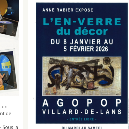
s ont
ont de
 « Sous la