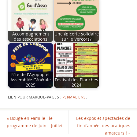
Accompagnement
Une épicerie solidaire
des associations
sur le Vercors?
Fête de l'Agopop et
Assemblée Générale
Festival des Planches
2025
2024
LIEN POUR MARQUE-PAGES :
PERMALIENS
.
«
Bouge en Famille : le
Les expos et spectacles de
programme de Juin – Juillet
fin d’année des pratiques
amateurs !
»