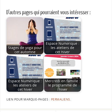
D'autres pages qui pourraient vous intéresser :
Espace Numérique :
Stages de yoga pour
les ateliers de
cet automne
cet hiver
Espace Numérique :
Mercredi en famille :
les ateliers de
le programme de
cet hiver
l’hiver
LIEN POUR MARQUE-PAGES :
PERMALIENS
.