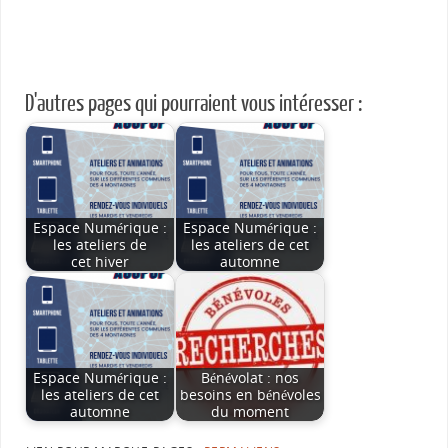
D'autres pages qui pourraient vous intéresser :
Espace Numérique :
Espace Numérique :
les ateliers de
les ateliers de cet
cet hiver
automne
Espace Numérique :
Bénévolat : nos
les ateliers de cet
besoins en bénévoles
automne
du moment