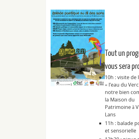
Tout un pro
vous sera pr
10h : visite de 
« l’eau du Ver
notre bien co
la Maison du
Patrimoine à V
Lans
11h : balade p
et sensorielle