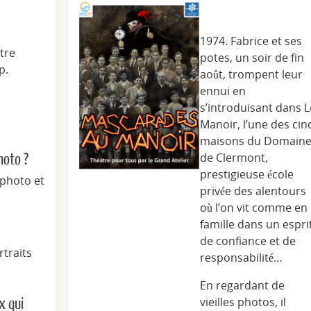
1974. Fabrice et ses
tre
potes, un soir de fin
p.
août, trompent leur
ennui en
s’introduisant dans L
Manoir, l’une des cin
maisons du Domain
de Clermont,
hoto ?
prestigieuse école
 photo et
privée des alentours
où l’on vit comme en
famille dans un espri
de confiance et de
rtraits
responsabilité…
En regardant de
vieilles photos, il
x qui