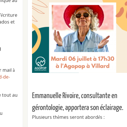
nique au
’écriture
ados et
a
 mail à
d-de-
Emmanuelle Rivoire, consultante en
e tout au
gérontologie, apportera son éclairage.
du
Plusieurs thèmes seront abordés :