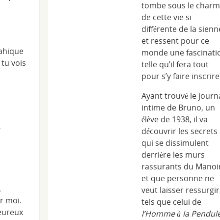
tombe sous le char
de cette vie si
différente de la sienn
et ressent pour ce
rahique
monde une fascinati
tu vois
telle qu’il fera tout
pour s’y faire inscrire
Ayant trouvé le journ
intime de Bruno, un
élève de 1938, il va
à
découvrir les secrets
qui se dissimulent
derrière les murs
rassurants du Manoi
et que personne ne
.
veut laisser ressurgir
r moi.
tels que celui de
heureux
l’Homme à la Pendul