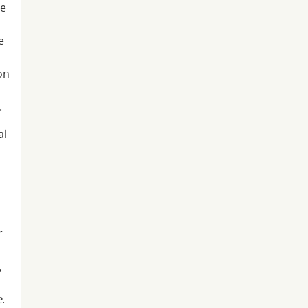
me
e
on
.
al
r
,
e
.