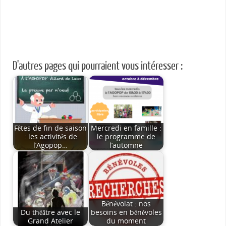
D'autres pages qui pourraient vous intéresser :
Fêtes de fin de saison
Mercredi en famille :
: les activités de
le programme de
l’Agopop…
l’automne
Bénévolat : nos
Du théâtre avec le
besoins en bénévoles
Grand Atelier
du moment