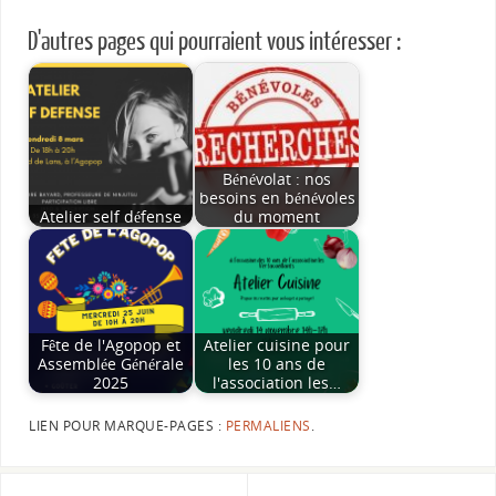
D'autres pages qui pourraient vous intéresser :
Bénévolat : nos
besoins en bénévoles
Atelier self défense
du moment
Fête de l'Agopop et
Atelier cuisine pour
Assemblée Générale
les 10 ans de
2025
l'association les…
LIEN POUR MARQUE-PAGES :
PERMALIENS
.