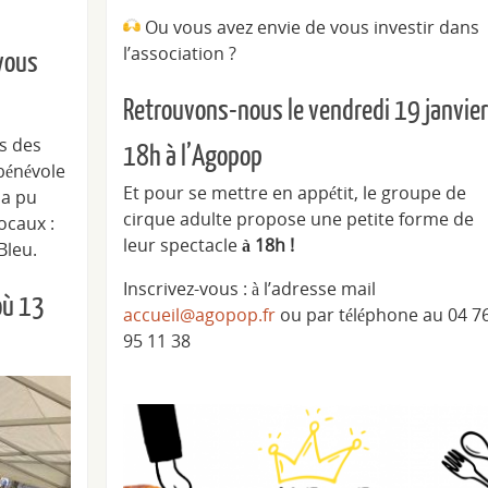
Ou vous avez envie de vous investir dans
l’association ?
vous
Retrouvons-nous le vendredi 19 janvier
és des
18h à l’Agopop
 bénévole
Et pour se mettre en appétit, le groupe de
 a pu
cirque adulte propose une petite forme de
ocaux :
leur spectacle
à 18h !
Bleu.
Inscrivez-vous : à l’adresse mail
où 13
accueil@agopop.fr
ou par téléphone au 04 7
95 11 38