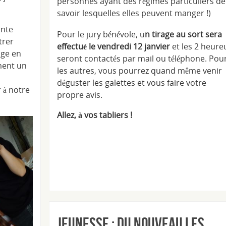
personnes ayant des régimes particuliers de
savoir lesquelles elles peuvent manger !)
ante
Pour le jury bénévole, u
n tirage au sort sera
trer
effectué le vendredi 12 janvier
et les 2 heure
age en
seront contactés par mail ou téléphone. Pou
ment un
les autres, vous pourrez quand même venir
déguster les galettes et vous faire votre
 à notre
propre avis.
Allez, à vos tabliers !
Jeunesse : du nouveau les