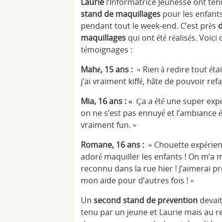
Laurie
l’Informatrice Jeunesse ont te
stand de maquillages
pour les enfants
pendant tout le week-end. C’est près
d
maquillages
qui ont été réalisés. Voic
témoignages :
Mahé, 15 ans :
» Rien à redire tout éta
j’ai vraiment kiffé, hâte de pouvoir refai
Mia, 16 ans : «
Ça a été une super exp
on ne s’est pas ennuyé et l’ambiance é
vraiment fun. »
Romane, 16 ans :
» Chouette expérience
adoré maquiller les enfants ! On m’a
reconnu dans la rue hier ! J’aimerai p
mon aide pour d’autres fois ! »
Un
second stand de prévention
devait
tenu par un jeune et Laurie mais au r