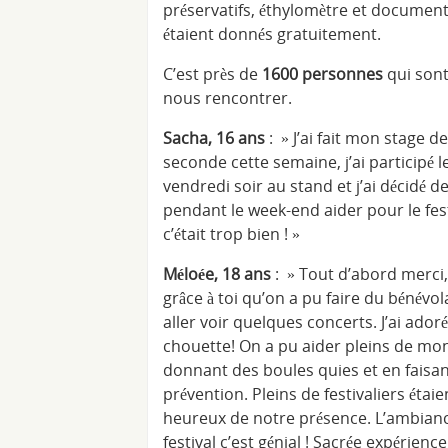
préservatifs, éthylomètre et documen
étaient donnés gratuitement.
C’est près de
1600 personnes
qui son
nous rencontrer.
Sacha, 16 ans
: » J’ai fait mon stage de
seconde cette semaine, j’ai participé l
vendredi soir au stand et j’ai décidé d
pendant le week-end aider pour le fest
c’était trop bien ! »
Méloée, 18 ans
: » Tout d’abord merci,
grâce à toi qu’on a pu faire du bénévol
aller voir quelques concerts. J’ai adoré 
chouette! On a pu aider pleins de mo
donnant des boules quies et en faisan
prévention. Pleins de festivaliers étaie
heureux de notre présence. L’ambian
festival c’est génial ! Sacrée expérience,