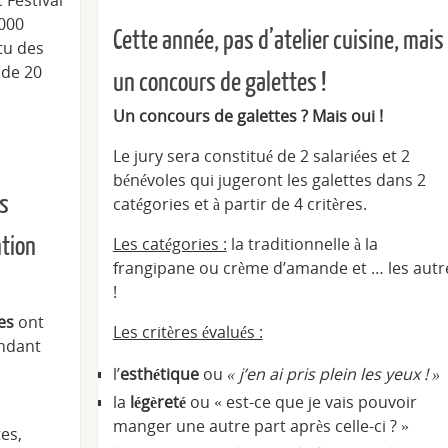
 000
Cette année, pas d’atelier cuisine, mais
ttu des
 de 20
un concours de galettes !
Un concours de galettes ? Mais oui !
Le jury sera constitué de 2 salariées et 2
bénévoles qui jugeront les galettes dans 2
es
catégories et à partir de 4 critères.
ntion
Les catégories :
la traditionnelle à la
frangipane ou crème d’amande et … les autr
!
es
ont
Les critères évalués :
ndant
l’
esthétique
ou
« j’en ai pris plein les yeux ! »
la
légèreté
ou « est-ce que je vais pouvoir
manger une autre part après celle-ci ? »
es,