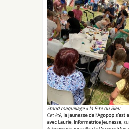
Stand maquillage à la Fête du Bleu
Cet été,
la jeunesse de l’Agopop s’est 
avec Laurie, Informatrice Jeunesse
, s
évènements de taille : le Vercors Music