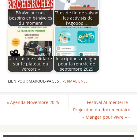
Bénévolat : nos
Fêtes de fin de saison
besoins en bénévoles
: les activités de
du moment
l’Agopop…
« La cuisine solidaire
Inscriptions en ligne
sur le plateau du
pour la rentrée de
Vercors »
septembre 2025
LIEN POUR MARQUE-PAGES :
PERMALIENS
.
«
Agenda Novembre 2025
Festival Alimenterre :
Projection du documentaire
« Manger pour vivre »
»