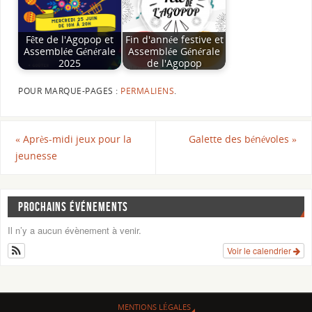
Fête de l'Agopop et
Fin d'année festive et
Assemblée Générale
Assemblée Générale
2025
de l'Agopop
POUR MARQUE-PAGES :
PERMALIENS
.
«
Après-midi jeux pour la
Galette des bénévoles
»
jeunesse
PROCHAINS ÉVÉNEMENTS
Il n’y a aucun évènement à venir.
Voir le calendrier
MENTIONS LÉGALES