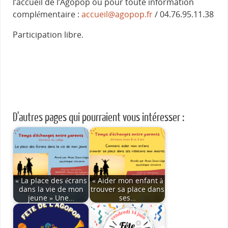
l’accueil de l’Agopop ou pour toute information
complémentaire :
accueil@agopop.fr
/ 04.76.95.11.38
Participation libre.
D'autres pages qui pourraient vous intéresser :
« La place des écrans
« Aider mon enfant à
dans la vie de mon
trouver sa place dans
jeune » Une…
ses…