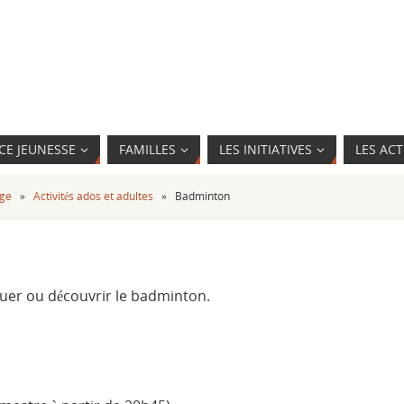
CE JEUNESSE
FAMILLES
LES INITIATIVES
LES ACT
âge
»
Activités ados et adultes
»
Badminton
quer ou découvrir le badminton.