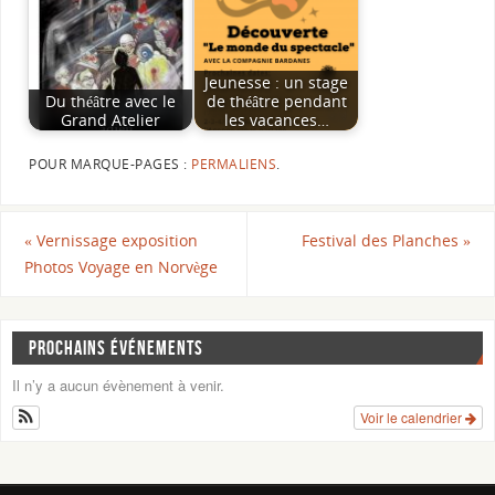
Jeunesse : un stage
Du théâtre avec le
de théâtre pendant
Grand Atelier
les vacances…
POUR MARQUE-PAGES :
PERMALIENS
.
«
Vernissage exposition
Festival des Planches
»
Photos Voyage en Norvège
PROCHAINS ÉVÉNEMENTS
Il n’y a aucun évènement à venir.
Voir le calendrier